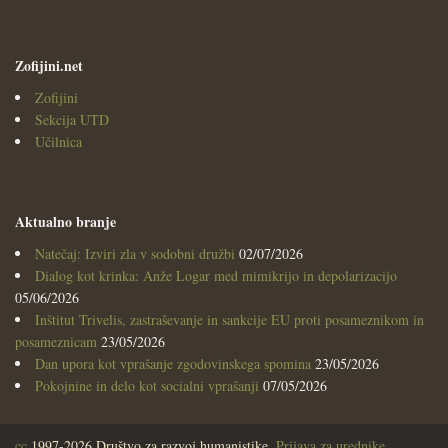
Zofijini.net
Zofijini
Sekcija UTD
Učilnica
Aktualno branje
Natečaj: Izviri zla v sodobni družbi
02/07/2026
Dialog kot krinka: Anže Logar med mimikrijo in depolarizacijo
05/06/2026
Inštitut Trivelis, zastraševanje in sankcije EU proti posameznikom in
posameznicam
23/05/2026
Dan upora kot vprašanje zgodovinskega spomina
23/05/2026
Pokojnine in delo kot socialni vprašanji
07/05/2026
cc
1997-2026 Društvo za razvoj humanistike.
Prijava za urednike