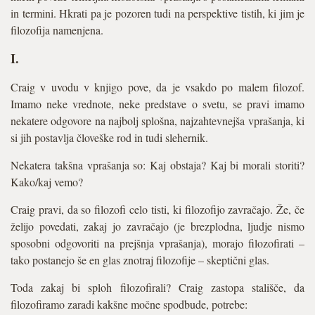
in termini. Hkrati pa je pozoren tudi na perspektive tistih, ki jim je
filozofija namenjena.
I.
Craig v uvodu v knjigo pove, da je vsakdo po malem filozof.
Imamo neke vrednote, neke predstave o svetu, se pravi imamo
nekatere odgovore na najbolj splošna, najzahtevnejša vprašanja, ki
si jih postavlja človeške rod in tudi slehernik.
Nekatera takšna vprašanja so: Kaj obstaja? Kaj bi morali storiti?
Kako/kaj vemo?
Craig pravi, da so filozofi celo tisti, ki filozofijo zavračajo. Že, če
želijo povedati, zakaj jo zavračajo (je brezplodna, ljudje nismo
sposobni odgovoriti na prejšnja vprašanja), morajo filozofirati –
tako postanejo še en glas znotraj filozofije – skeptični glas.
Toda zakaj bi sploh filozofirali? Craig zastopa stališče, da
filozofiramo zaradi kakšne močne spodbude, potrebe: