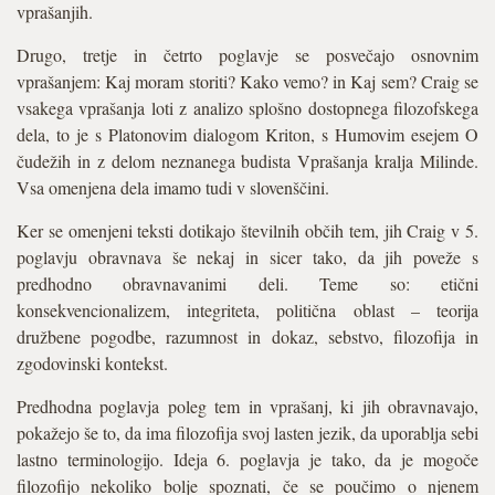
vprašanjih.
Drugo, tretje in četrto poglavje se posvečajo osnovnim
vprašanjem: Kaj moram storiti? Kako vemo? in Kaj sem? Craig se
vsakega vprašanja loti z analizo splošno dostopnega filozofskega
dela, to je s Platonovim dialogom Kriton, s Humovim esejem O
čudežih in z delom neznanega budista Vprašanja kralja Milinde.
Vsa omenjena dela imamo tudi v slovenščini.
Ker se omenjeni teksti dotikajo številnih občih tem, jih Craig v 5.
poglavju obravnava še nekaj in sicer tako, da jih poveže s
predhodno obravnavanimi deli. Teme so: etični
konsekvencionalizem, integriteta, politična oblast – teorija
družbene pogodbe, razumnost in dokaz, sebstvo, filozofija in
zgodovinski kontekst.
Predhodna poglavja poleg tem in vprašanj, ki jih obravnavajo,
pokažejo še to, da ima filozofija svoj lasten jezik, da uporablja sebi
lastno terminologijo. Ideja 6. poglavja je tako, da je mogoče
filozofijo nekoliko bolje spoznati, če se poučimo o njenem