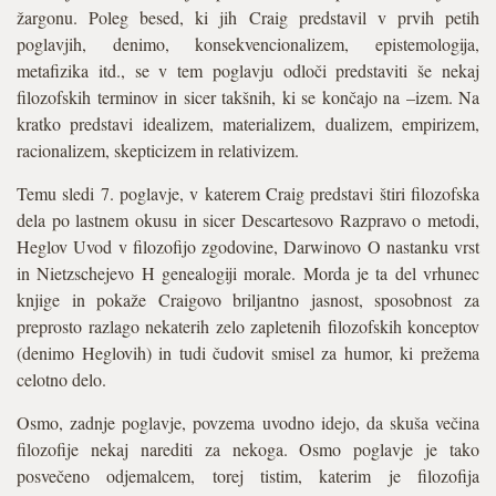
žargonu. Poleg besed, ki jih Craig predstavil v prvih petih
poglavjih, denimo, konsekvencionalizem, epistemologija,
metafizika itd., se v tem poglavju odloči predstaviti še nekaj
filozofskih terminov in sicer takšnih, ki se končajo na –izem. Na
kratko predstavi idealizem, materializem, dualizem, empirizem,
racionalizem, skepticizem in relativizem.
Temu sledi 7. poglavje, v katerem Craig predstavi štiri filozofska
dela po lastnem okusu in sicer Descartesovo Razpravo o metodi,
Heglov Uvod v filozofijo zgodovine, Darwinovo O nastanku vrst
in Nietzschejevo H genealogiji morale. Morda je ta del vrhunec
knjige in pokaže Craigovo briljantno jasnost, sposobnost za
preprosto razlago nekaterih zelo zapletenih filozofskih konceptov
(denimo Heglovih) in tudi čudovit smisel za humor, ki prežema
celotno delo.
Osmo, zadnje poglavje, povzema uvodno idejo, da skuša večina
filozofije nekaj narediti za nekoga. Osmo poglavje je tako
posvečeno odjemalcem, torej tistim, katerim je filozofija