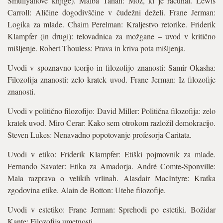
Smullyanove knjige). Malba Tahan: Mož, ki je računal. Lewis
Carroll: Aličine dogodivščine v čudežni deželi. Frane Jerman:
Logika za mlade. Chaim Perelman: Kraljestvo retorike. Friderik
Klampfer (in drugi): telovadnica za možgane – uvod v kritično
mišljenje. Robert Thouless: Prava in kriva pota mišljenja.
Uvodi v spoznavno teorijo in filozofijo znanosti: Samir Okasha:
Filozofija znanosti: zelo kratek uvod. Frane Jerman: Iz filozofije
znanosti.
Uvodi v politično filozofijo: David Miller: Politična filozofija: zelo
kratek uvod. Miro Cerar: Kako sem otrokom razložil demokracijo.
Steven Lukes: Nenavadno popotovanje profesorja Caritata.
Uvodi v etiko: Friderik Klampfer: Etiški pojmovnik za mlade.
Fernando Savater: Etika za Amadorja. André Comte-Sponville:
Mala razprava o velikih vrlinah. Alasdair MacIntyre: Kratka
zgodovina etike. Alain de Botton: Utehe filozofije.
Uvodi v estetiko: Frane Jerman: Sprehodi po estetiki. Božidar
Kante: Filozofija umetnosti