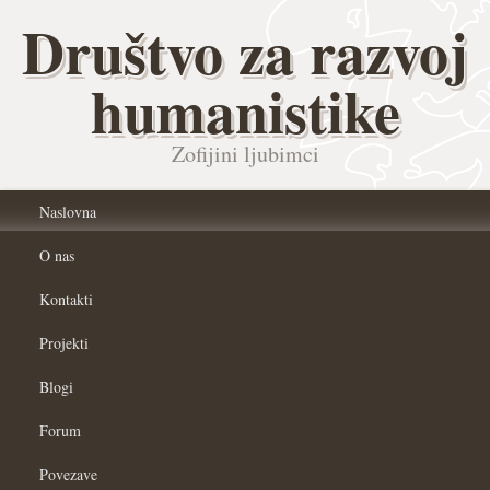
Društvo za razvoj
humanistike
Zofijini ljubimci
Naslovna
O nas
Kontakti
Projekti
Blogi
Forum
Povezave