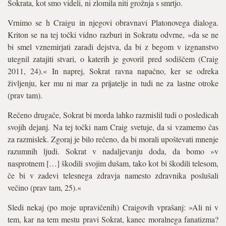
Sokrata, kot smo videli, ni zlomila niti grožnja s smrtjo.
Vrnimo se h Craigu in njegovi obravnavi Platonovega dialoga.
Kriton se na tej točki vidno razburi in Sokratu odvrne, »da se ne
bi smel vznemirjati zaradi dejstva, da bi z begom v izgnanstvo
utegnil zatajiti stvari, o katerih je govoril pred sodiščem (Craig
2011, 24).« In naprej, Sokrat ravna napačno, ker se odreka
življenju, ker mu ni mar za prijatelje in tudi ne za lastne otroke
(prav tam).
Rečeno drugače, Sokrat bi morda lahko razmislil tudi o posledicah
svojih dejanj. Na tej točki nam Craig svetuje, da si vzamemo čas
za razmislek. Zgoraj je bilo rečeno, da bi morali upoštevati mnenje
razumnih ljudi. Sokrat v nadaljevanju doda, da bomo »v
nasprotnem […] škodili svojim dušam, tako kot bi škodili telesom,
če bi v zadevi telesnega zdravja namesto zdravnika poslušali
večino (prav tam, 25).«
Sledi nekaj (po moje upravičenih) Craigovih vprašanj: »Ali ni v
tem, kar na tem mestu pravi Sokrat, kanec moralnega fanatizma?