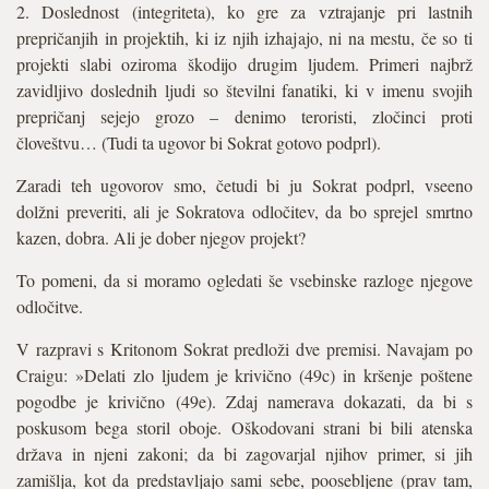
2. Doslednost (integriteta), ko gre za vztrajanje pri lastnih
prepričanjih in projektih, ki iz njih izhajajo, ni na mestu, če so ti
projekti slabi oziroma škodijo drugim ljudem. Primeri najbrž
zavidljivo doslednih ljudi so številni fanatiki, ki v imenu svojih
prepričanj sejejo grozo – denimo teroristi, zločinci proti
človeštvu… (Tudi ta ugovor bi Sokrat gotovo podprl).
Zaradi teh ugovorov smo, četudi bi ju Sokrat podprl, vseeno
dolžni preveriti, ali je Sokratova odločitev, da bo sprejel smrtno
kazen, dobra. Ali je dober njegov projekt?
To pomeni, da si moramo ogledati še vsebinske razloge njegove
odločitve.
V razpravi s Kritonom Sokrat predloži dve premisi. Navajam po
Craigu: »Delati zlo ljudem je krivično (49c) in kršenje poštene
pogodbe je krivično (49e). Zdaj namerava dokazati, da bi s
poskusom bega storil oboje. Oškodovani strani bi bili atenska
država in njeni zakoni; da bi zagovarjal njihov primer, si jih
zamišlja, kot da predstavljajo sami sebe, poosebljene (prav tam,