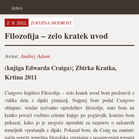
Arhivi
ZOFIJINA MODROST
2. 9. 2011
Filozofija – zelo kratek uvod
Avtor:
Andrej Adam
(knjiga Edwarda Craiga); Zbirka Kratka,
Krtina 2011
Craigovo knjižico Filozofija – zelo kratek uvod bom predstavil z
vidika dela z dijaki gimnazij. Najprej bom podal Craigovo
ohlapno, vendar izzivalno opredelitev filozofije, nato bom na
kratko povzel vsebino celotne knjige po poglavjih, končno bom
prikazal, kako jo je mogoče uporabiti za razpravo o nekaterih
temeljnih vprašanjih z dijaki. Pokazal bom, da Craig na zanimiv
način poveže temeljna filozofska vprašanja s posameznimi temami