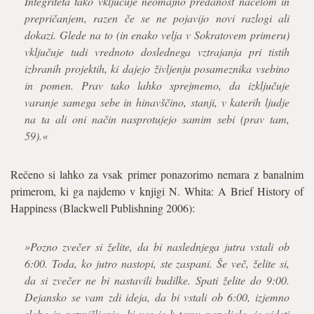
Integriteta tako vključuje neomajno predanost načelom in
prepričanjem, razen če se ne pojavijo novi razlogi ali
dokazi. Glede na to (in enako velja v Sokratovem primeru)
vključuje tudi vrednoto doslednega vztrajanja pri tistih
izbranih projektih, ki dajejo življenju posameznika vsebino
in pomen. Prav tako lahko sprejmemo, da izključuje
varanje samega sebe in hinavščino, stanji, v katerih ljudje
na ta ali oni način nasprotujejo samim sebi (prav tam,
59).«
Rečeno si lahko za vsak primer ponazorimo nemara z banalnim
primerom, ki ga najdemo v knjigi N. Whita: A Brief History of
Happiness (Blackwell Publishning 2006):
»Pozno zvečer si želite, da bi naslednjega jutra vstali ob
6:00. Toda, ko jutro nastopi, ste zaspani. Še več, želite si,
da si zvečer ne bi nastavili budilke. Spati želite do 9:00.
Dejansko se vam zdi ideja, da bi vstali ob 6:00, izjemno
slaba in razmišljanje, ki vas je k temu napeljalo, je videti