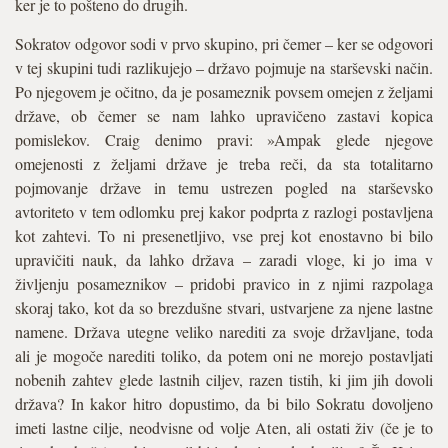
ker je to pošteno do drugih.
Sokratov odgovor sodi v prvo skupino, pri čemer – ker se odgovori
v tej skupini tudi razlikujejo – državo pojmuje na starševski način.
Po njegovem je očitno, da je posameznik povsem omejen z željami
države, ob čemer se nam lahko upravičeno zastavi kopica
pomislekov. Craig denimo pravi: »Ampak glede njegove
omejenosti z željami države je treba reči, da sta totalitarno
pojmovanje države in temu ustrezen pogled na starševsko
avtoriteto v tem odlomku prej kakor podprta z razlogi postavljena
kot zahtevi. To ni presenetljivo, vse prej kot enostavno bi bilo
upravičiti nauk, da lahko država – zaradi vloge, ki jo ima v
življenju posameznikov – pridobi pravico in z njimi razpolaga
skoraj tako, kot da so brezdušne stvari, ustvarjene za njene lastne
namene. Država utegne veliko narediti za svoje državljane, toda
ali je mogoče narediti toliko, da potem oni ne morejo postavljati
nobenih zahtev glede lastnih ciljev, razen tistih, ki jim jih dovoli
država? In kakor hitro dopustimo, da bi bilo Sokratu dovoljeno
imeti lastne cilje, neodvisne od volje Aten, ali ostati živ (če je to