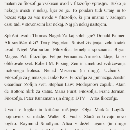
malem že filozof, je vsakršen uvod v filozofijo vprašljiv. Težko je
nekoga uvesti v nekaj, kjer že je. To poudari tudi Craig in to
bržčas velja za vse uvode v filozofijo, ki jim imamo v zadnjem
času tudi v slovenščini kar nekaj. Naj jih nekaj naštejem.
Splošni uvodi: Thomas Nagel: Za kaj sploh gre? Donald Palmer:
Ali središče drži? Terry Eagleton: Smisel življenja: zelo kratek
uvod. Nigel Warburton: Filozofija: temeljna spoznanja. Bryan
Magee: Poti filozofije. Felipe Fernandez-Armesto: Ideje, ki so
oblikovale svet. Robert M. Pirsing: Zen in umetnost vzdrževanja
motornega kolesa. Nenad Miščević (in drugi): Učbenik –
Filozofija za gimnazije. Janko Kos: Filozofija za gimnazije. Joestin
Gaardner: Zofijin svet. Stephen Law: Modrijanovi zapiski. Alain
de Botton: Skrb za status. Maria Fürst: Filozofija. Frane Jerman:
Filozofija. Peter Kunzmann (in drugi): DTV – Atlas filozofije.
Uvodi v logiko in kritično mišljenje: Olga Markič: Logiški
pojmovnik za mlade. Walter R. Fuchs: Starši odkrivajo novo
logiko. Raymond Smullyan: Alica v deželi ugank (in druge