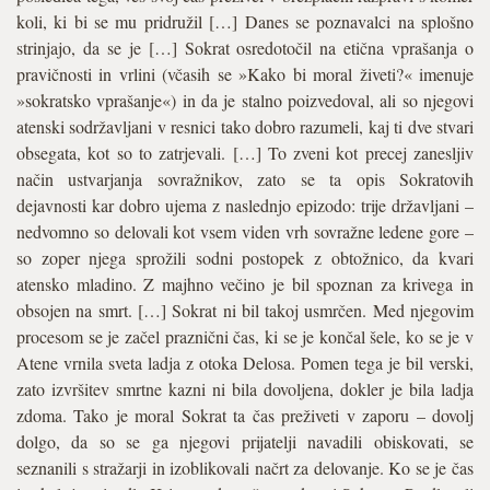
koli, ki bi se mu pridružil […] Danes se poznavalci na splošno
strinjajo, da se je […] Sokrat osredotočil na etična vprašanja o
pravičnosti in vrlini (včasih se »Kako bi moral živeti?« imenuje
»sokratsko vprašanje«) in da je stalno poizvedoval, ali so njegovi
atenski sodržavljani v resnici tako dobro razumeli, kaj ti dve stvari
obsegata, kot so to zatrjevali. […] To zveni kot precej zanesljiv
način ustvarjanja sovražnikov, zato se ta opis Sokratovih
dejavnosti kar dobro ujema z naslednjo epizodo: trije državljani –
nedvomno so delovali kot vsem viden vrh sovražne ledene gore –
so zoper njega sprožili sodni postopek z obtožnico, da kvari
atensko mladino. Z majhno večino je bil spoznan za krivega in
obsojen na smrt. […] Sokrat ni bil takoj usmrčen. Med njegovim
procesom se je začel praznični čas, ki se je končal šele, ko se je v
Atene vrnila sveta ladja z otoka Delosa. Pomen tega je bil verski,
zato izvršitev smrtne kazni ni bila dovoljena, dokler je bila ladja
zdoma. Tako je moral Sokrat ta čas preživeti v zaporu – dovolj
dolgo, da so se ga njegovi prijatelji navadili obiskovati, se
seznanili s stražarji in izoblikovali načrt za delovanje. Ko se je čas