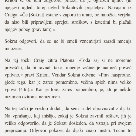
njegov) ugled, torej ugled Sokratovih prijateljev. Navajam iz
Craiga: »Če [Sokrat] ostane v zaporu in umre, bo množica verjela,
da niso bili pripravljeni sprejeti stroškov, s katerimi bi plačali
njegov pobeg (prav tam).«
Sokrat odgovori, da se ne bi smeli vznemirjati zaradi mnenja
množice.
Na tej točki Craig citira Platona: »Toda saj si ne moremo
privoščiti, da bi ravnali tako, mnenje večine je namreč preveč
vplivno,« pravi Kriton. Vendar Sokrat odvrne: »Prav nasprotno,
glede tega, kar je zares pomembno, večina sploh nima veliko
vpliva (44d).« Kar je torej zares pomembno, je, ali je nekdo
razumen oziroma nerazumen.
Na tej točki je vredno dodati, da sem ta del obravnaval z dijaki.
Na vprašanje, kaj mislijo, zakaj je Sokrat zavrnil rešitev, jih je
veliko odgovorilo, da je Sokrat dosleden, da vztraja pri svojem
prepričanju. Odgovor pokaže, da dijaki znajo misliti. Točno to