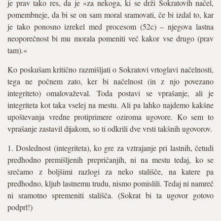
je prav tako res, da je »za nekoga, ki se drži Sokratovih načel,
pomembneje, da bi se on sam moral sramovati, če bi izdal to, kar
je tako ponosno izrekel med procesom (52c) – njegova lastna
neoporečnost bi mu morala pomeniti več kakor vse drugo (prav
tam).«
Ko poskušam kritično razmišljati o Sokratovi vrtoglavi načelnosti,
tega ne počnem zato, ker bi načelnost (in z njo povezano
integriteto) omalovaževal. Toda postavi se vprašanje, ali je
integriteta kot taka vselej na mestu. Ali pa lahko najdemo kakšne
upoštevanja vredne protiprimere oziroma ugovore. Ko sem to
vprašanje zastavil dijakom, so ti odkrili dve vrsti takšnih ugovorov.
1. Doslednost (integriteta), ko gre za vztrajanje pri lastnih, četudi
predhodno premišljenih prepričanjih, ni na mestu tedaj, ko se
srečamo z boljšimi razlogi za neko stališče, na katere pa
predhodno, kljub lastnemu trudu, nismo pomislili. Tedaj ni namreč
ni sramotno spremeniti stališča. (Sokrat bi ta ugovor gotovo
podprl!)