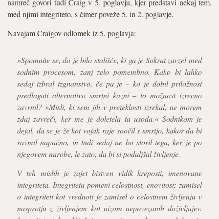
namreč govori tudi Craig v 5. poglavju, kjer predstavi nekaj tem,
med njimi integriteto, s čimer poveže 5. in 2. poglavje.
Navajam Craigov odlomek iz 5. poglavja:
»Spomnite se, da je bilo stališče, ki ga je Sokrat zavzel med
sodnim procesom, zanj zelo pomembno. Kako bi lahko
sedaj izbral izgnanstvo, če pa je – ko je dobil priložnost
predlagati alternativo smrtni kazni – to možnost izrecno
zavrnil? »Misli, ki sem jih v preteklosti izrekal, ne morem
zdaj zavreči, ker me je doletela ta usoda.« Sodnikom je
dejal, da se je že kot vojak raje soočil s smrtjo, kakor da bi
ravnal napačno, in tudi sedaj ne bo storil tega, ker je po
njegovem narobe, le zato, da bi si podaljšal življenje.
V teh mislih je zajet bistven vidik kreposti, imenovane
integriteta. Integriteta pomeni celostnost, enovitost; zamisel
o integriteti kot vrednoti je zamisel o celostnem življenju v
nasprotju z življenjem kot nizom nepovezanih doživljajev.