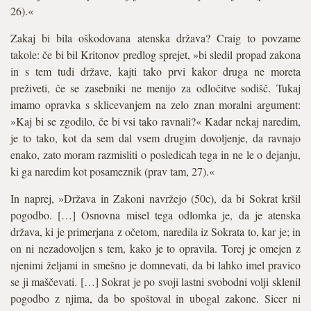
26).«
Zakaj bi bila oškodovana atenska država? Craig to povzame
takole: če bi bil Kritonov predlog sprejet, »bi sledil propad zakona
in s tem tudi države, kajti tako prvi kakor druga ne moreta
preživeti, če se zasebniki ne menijo za odločitve sodišč. Tukaj
imamo opravka s sklicevanjem na zelo znan moralni argument:
»Kaj bi se zgodilo, če bi vsi tako ravnali?« Kadar nekaj naredim,
je to tako, kot da sem dal vsem drugim dovoljenje, da ravnajo
enako, zato moram razmisliti o posledicah tega in ne le o dejanju,
ki ga naredim kot posameznik (prav tam, 27).«
In naprej, »Država in Zakoni navržejo (50c), da bi Sokrat kršil
pogodbo. […] Osnovna misel tega odlomka je, da je atenska
država, ki je primerjana z očetom, naredila iz Sokrata to, kar je; in
on ni nezadovoljen s tem, kako je to opravila. Torej je omejen z
njenimi željami in smešno je domnevati, da bi lahko imel pravico
se ji maščevati. […] Sokrat je po svoji lastni svobodni volji sklenil
pogodbo z njima, da bo spoštoval in ubogal zakone. Sicer ni