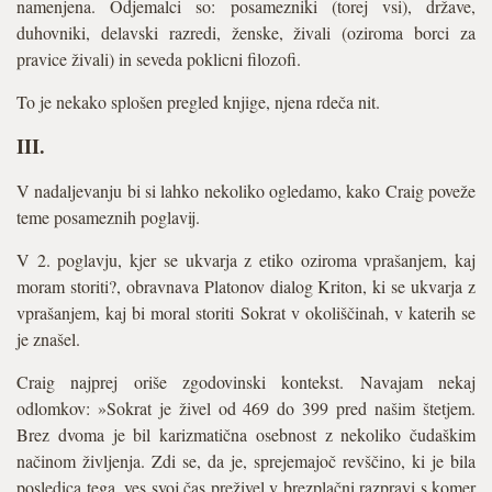
namenjena. Odjemalci so: posamezniki (torej vsi), države,
duhovniki, delavski razredi, ženske, živali (oziroma borci za
pravice živali) in seveda poklicni filozofi.
To je nekako splošen pregled knjige, njena rdeča nit.
III.
V nadaljevanju bi si lahko nekoliko ogledamo, kako Craig poveže
teme posameznih poglavij.
V 2. poglavju, kjer se ukvarja z etiko oziroma vprašanjem, kaj
moram storiti?, obravnava Platonov dialog Kriton, ki se ukvarja z
vprašanjem, kaj bi moral storiti Sokrat v okoliščinah, v katerih se
je znašel.
Craig najprej oriše zgodovinski kontekst. Navajam nekaj
odlomkov: »Sokrat je živel od 469 do 399 pred našim štetjem.
Brez dvoma je bil karizmatična osebnost z nekoliko čudaškim
načinom življenja. Zdi se, da je, sprejemajoč revščino, ki je bila
posledica tega, ves svoj čas preživel v brezplačni razpravi s komer