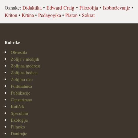
Oznake:
Didaktika
•
Edward Craig
•
Filozofija
•
Izobraževanje
•
Kriton
•
Krtina
•
Pedagogika
•
Platon
•
Sokrat
Rubrike
Obvestila
Zofija v medijih
Zofijina modrost
Zofijina bodica
Zofijino oko
Poslušalnica
Publikacije
Cenzurirano
Kotiček
Speculum
Ekologija
Filmsko
Donirajte