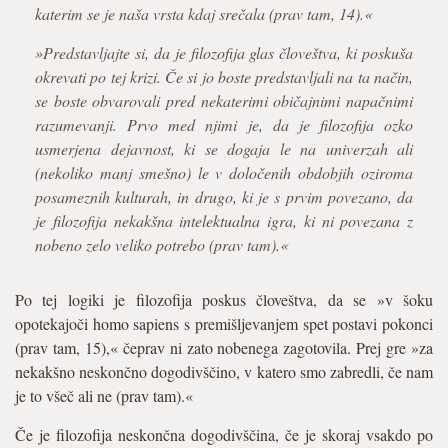
katerim se je naša vrsta kdaj srečala (prav tam, 14).«
»Predstavljajte si, da je filozofija glas človeštva, ki poskuša
okrevati po tej krizi. Če si jo boste predstavljali na ta način,
se boste obvarovali pred nekaterimi običajnimi napačnimi
razumevanji. Prvo med njimi je, da je filozofija ozko
usmerjena dejavnost, ki se dogaja le na univerzah ali
(nekoliko manj smešno) le v določenih obdobjih oziroma
posameznih kulturah, in drugo, ki je s prvim povezano, da
je filozofija nekakšna intelektualna igra, ki ni povezana z
nobeno zelo veliko potrebo (prav tam).«
Po tej logiki je filozofija poskus človeštva, da se »v šoku
opotekajoči homo sapiens s premišljevanjem spet postavi pokonci
(prav tam, 15),« čeprav ni zato nobenega zagotovila. Prej gre »za
nekakšno neskončno dogodivščino, v katero smo zabredli, če nam
je to všeč ali ne (prav tam).«
Če je filozofija neskončna dogodivščina, če je skoraj vsakdo po