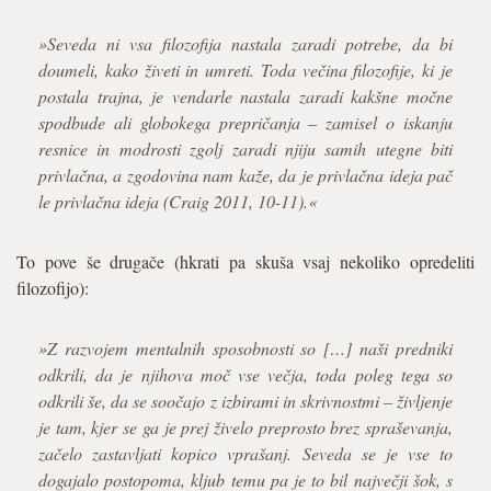
»Seveda ni vsa filozofija nastala zaradi potrebe, da bi
doumeli, kako živeti in umreti. Toda večina filozofije, ki je
postala trajna, je vendarle nastala zaradi kakšne močne
spodbude ali globokega prepričanja – zamisel o iskanju
resnice in modrosti zgolj zaradi njiju samih utegne biti
privlačna, a zgodovina nam kaže, da je privlačna ideja pač
le privlačna ideja (Craig 2011, 10-11).«
To pove še drugače (hkrati pa skuša vsaj nekoliko opredeliti
filozofijo):
»Z razvojem mentalnih sposobnosti so […] naši predniki
odkrili, da je njihova moč vse večja, toda poleg tega so
odkrili še, da se soočajo z izbirami in skrivnostmi – življenje
je tam, kjer se ga je prej živelo preprosto brez spraševanja,
začelo zastavljati kopico vprašanj. Seveda se je vse to
dogajalo postopoma, kljub temu pa je to bil največji šok, s