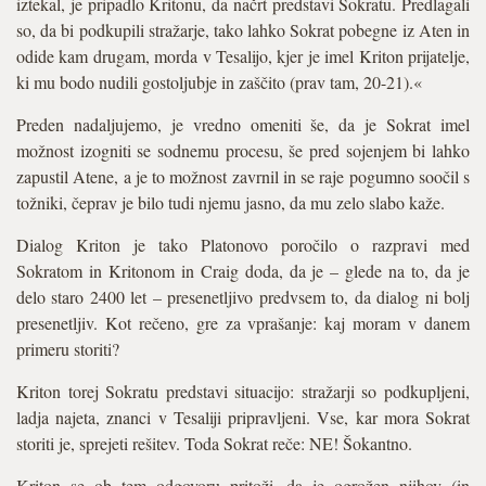
iztekal, je pripadlo Kritonu, da načrt predstavi Sokratu. Predlagali
so, da bi podkupili stražarje, tako lahko Sokrat pobegne iz Aten in
odide kam drugam, morda v Tesalijo, kjer je imel Kriton prijatelje,
ki mu bodo nudili gostoljubje in zaščito (prav tam, 20-21).«
Preden nadaljujemo, je vredno omeniti še, da je Sokrat imel
možnost izogniti se sodnemu procesu, še pred sojenjem bi lahko
zapustil Atene, a je to možnost zavrnil in se raje pogumno soočil s
tožniki, čeprav je bilo tudi njemu jasno, da mu zelo slabo kaže.
Dialog Kriton je tako Platonovo poročilo o razpravi med
Sokratom in Kritonom in Craig doda, da je – glede na to, da je
delo staro 2400 let – presenetljivo predvsem to, da dialog ni bolj
presenetljiv. Kot rečeno, gre za vprašanje: kaj moram v danem
primeru storiti?
Kriton torej Sokratu predstavi situacijo: stražarji so podkupljeni,
ladja najeta, znanci v Tesaliji pripravljeni. Vse, kar mora Sokrat
storiti je, sprejeti rešitev. Toda Sokrat reče: NE! Šokantno.
Kriton se ob tem odgovoru pritoži, da je ogrožen njihov (in