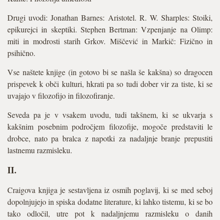
Drugi uvodi: Jonathan Barnes: Aristotel. R. W. Sharples: Stoiki,
epikurejci in skeptiki. Stephen Bertman: Vzpenjanje na Olimp:
miti in modrosti starih Grkov. Miščević in Markič: Fizično in
psihično.
Vse naštete knjige (in gotovo bi se našla še kakšna) so dragocen
prispevek k obči kulturi, hkrati pa so tudi dober vir za tiste, ki se
uvajajo v filozofijo in filozofiranje.
Seveda pa je v vsakem uvodu, tudi takšnem, ki se ukvarja s
kakšnim posebnim področjem filozofije, mogoče predstaviti le
drobce, nato pa bralca z napotki za nadaljnje branje prepustiti
lastnemu razmisleku.
II.
Craigova knjiga je sestavljena iz osmih poglavij, ki se med seboj
dopolnjujejo in spiska dodatne literature, ki lahko tistemu, ki se bo
tako odločil, utre pot k nadaljnjemu razmisleku o danih