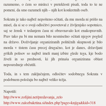
razumemo, o čem so misleci v preteklosti pisali, toda to še ne
pomeni, da smo razumeli njih – njih kot konkretnih oseb.
Sokratu je tako najbrž nepošteno očitati, da mu morda ni prišlo na
misel, da si se o svoji odločitvi posvetoval z življenjsko sopotnico,
saj se žensk v tedanjem času ni obravnavalo kot enakopravnih.
Prav tako pa bi mu nemara bilo nesmiselno očitati njegov pogled
na državo. Doživljanje organiziranih političnih skupnosti je bilo
morda v tistem času precej drugačno, kot je danes, državljani
grških polisov so najbrž imeli manj izbire glede tega, kje bodo
živeli in so prednosti, ki jih prinaša organizirana oblast
neposredneje občutili.
Toda, in s tem zaključujem, odločitev sodobnega Sokrata v
podobnem položaju bo najbrž veliko težja.
Napotili:
http://www.zofijini.net/predavanja_zelo
http://www.zalozbakrtina.si/index.php?page=knjiga&kid=318