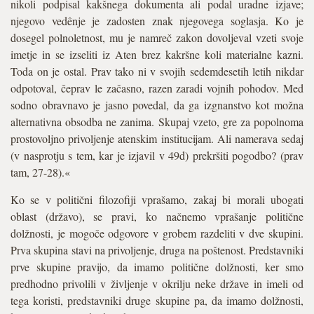
nikoli podpisal kakšnega dokumenta ali podal uradne izjave;
njegovo vedênje je zadosten znak njegovega soglasja. Ko je
dosegel polnoletnost, mu je namreč zakon dovoljeval vzeti svoje
imetje in se izseliti iz Aten brez kakršne koli materialne kazni.
Toda on je ostal. Prav tako ni v svojih sedemdesetih letih nikdar
odpotoval, čeprav le začasno, razen zaradi vojnih pohodov. Med
sodno obravnavo je jasno povedal, da ga izgnanstvo kot možna
alternativna obsodba ne zanima. Skupaj vzeto, gre za popolnoma
prostovoljno privoljenje atenskim institucijam. Ali namerava sedaj
(v nasprotju s tem, kar je izjavil v 49d) prekršiti pogodbo? (prav
tam, 27-28).«
Ko se v politični filozofiji vprašamo, zakaj bi morali ubogati
oblast (državo), se pravi, ko načnemo vprašanje politične
dolžnosti, je mogoče odgovore v grobem razdeliti v dve skupini.
Prva skupina stavi na privoljenje, druga na poštenost. Predstavniki
prve skupine pravijo, da imamo politične dolžnosti, ker smo
predhodno privolili v življenje v okrilju neke države in imeli od
tega koristi, predstavniki druge skupine pa, da imamo dolžnosti,