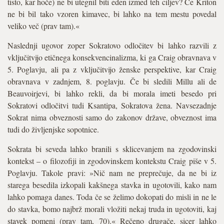
tisto, kar hoče) ne bi utegnil biti eden izmed teh ciljev? Če Kriton
ne bi bil tako vzoren kimavec, bi lahko na tem mestu povedal
veliko več (prav tam).«
Naslednji ugovor zoper Sokratovo odločitev bi lahko razvili z
vključitvijo etičnega konsekvencinalizma, ki ga Craig obravnava v
5. Poglavju, ali pa z vključitvijo ženske perspektive, kar Craig
obravnava v zadnjem, 8. poglavju. Če bi sledili Millu ali de
Beauvoirjevi, bi lahko rekli, da bi morala imeti besedo pri
Sokratovi odločitvi tudi Ksantipa, Sokratova žena. Navsezadnje
Sokrat nima obveznosti samo do zakonov države, obveznost ima
tudi do življenjske sopotnice.
Sokrata bi seveda lahko branili s sklicevanjem na zgodovinski
kontekst – o filozofiji in zgodovinskem kontekstu Craig piše v 5.
Poglavju. Takole pravi: »Nič nam ne preprečuje, da ne bi iz
starega besedila izkopali kakšnega stavka in ugotovili, kako nam
lahko pomaga danes. Toda če se želimo dokopati do misli in ne le
do stavka, bomo najbrž morali vložiti nekaj truda in ugotoviti, kaj
stavek pomeni (prav tam, 70).« Rečeno drugače, sicer lahko