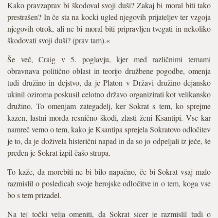
Kako pravzaprav bi škodoval svoji duši? Zakaj bi moral biti tako
prestrašen? In če sta na kocki ugled njegovih prijateljev ter vzgoja
njegovih otrok, ali ne bi moral biti pripravljen tvegati in nekoliko
škodovati svoji duši? (prav tam).«
Še več, Craig v 5. poglavju, kjer med različnimi temami
obravnava politično oblast in teorijo družbene pogodbe, omenja
tudi družino in dejstvo, da je Platon v Državi družino dejansko
ukinil oziroma poskusil celotno državo organizirati kot velikansko
družino. To omenjam zategadelj, ker Sokrat s tem, ko sprejme
kazen, lastni morda resnično škodi, zlasti ženi Ksantipi. Vse kar
namreč vemo o tem, kako je Ksantipa sprejela Sokratovo odločitev
je to, da je doživela histerični napad in da so jo odpeljali iz ječe, še
preden je Sokrat izpil čašo strupa.
To kaže, da morebiti ne bi bilo napačno, če bi Sokrat vsaj malo
razmislil o posledicah svoje herojske odločitve in o tem, koga vse
bo s tem prizadel.
Na tej točki velja omeniti, da Sokrat sicer je razmislil tudi o