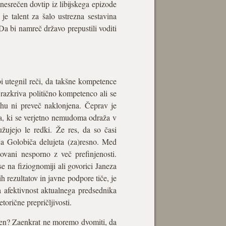
nesrečen dovtip iz libijskega epizode
e talent za šalo ustrezna sestavina
 Da bi namreč državo prepustili voditi
i utegnil reči, da takšne kompetence
razkriva politično kompetenco ali se
ehu ni preveč naklonjena. Čeprav je
ha, ki se verjetno nemudoma odraža v
lužujejo le redki. Že res, da so časi
ja Golobiča delujeta (za)resno. Med
ovani nesporno z več prefinjenosti.
se na fiziognomiji ali govorici Janeza
ih rezultatov in javne podpore tiče, je
a afektivnost aktualnega predsednika
etorične prepričljivosti.
ešen? Zaenkrat ne moremo dvomiti, da