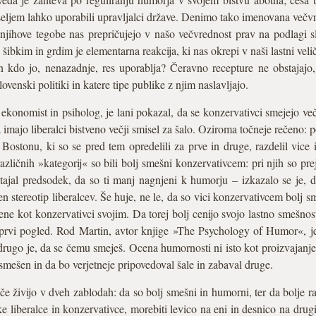
eseljem lahko uporabili upravljalci države. Denimo tako imenovana večvr
i njihove tegobe nas prepričujejo v našo večvrednost prav na podlagi 
e šibkim in grdim je elementarna reakcija, ki nas okrepi v naši lastni veli
 kdo jo, nenazadnje, res uporablja? Čeravno recepture ne obstajajo
venski politiki in katere tipe publike z njim naslavljajo.
 ekonomist in psiholog, je lani pokazal, da se konzervativci smejejo več
da imajo liberalci bistveno večji smisel za šalo. Oziroma točneje rečeno: 
 Bostonu, ki so se pred tem opredelili za prve in druge, razdelil vice 
različnih »kategorij« so bili bolj smešni konzervativcem: pri njih so pr
tajal predsodek, da so ti manj nagnjeni k humorju – izkazalo se je, da
n stereotip liberalcev. Še huje, ne le, da so vici konzervativcem bolj sme
ene kot konzervativci svojim. Da torej bolj cenijo svojo lastno smešno
a prvi pogled. Rod Martin, avtor knjige »The Psychology of Humor«, j
drugo je, da se čemu smeješ. Ocena humornosti ni isto kot proizvajanj
 smešen in da bo verjetneje pripovedoval šale in zabaval druge.
e živijo v dveh zablodah: da so bolj smešni in humorni, ter da bolje 
ke liberalce in konzervativce, morebiti levico na eni in desnico na drug