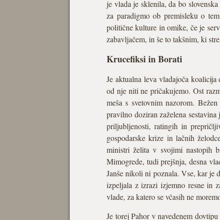
je vlada je sklenila, da bo slovensk
za paradigmo ob premisleku o tem, 
politične kulture in omike, če je ser
zabavljačem, in še to takšnim, ki stre
Krucefiksi in Borati
Je aktualna leva vladajoča koalicij
od nje niti ne pričakujemo. Ost raz
meša s svetovnim nazorom. Bežen pr
pravilno doziran zaželena sestavina
priljubljenosti, ratingih in preprič
gospodarske krize in lačnih želodc
ministri želita v svojimi nastopih
Mimogrede, tudi prejšnja, desna vlada
Janše nikoli ni poznala. Vse, kar je d
izpeljala z izrazi izjemno resne in
vlade, za katero se včasih ne moremo od
Je torej Pahor v navedenem dovtipu 