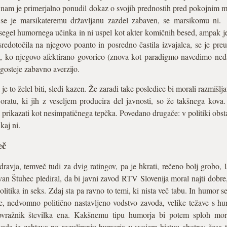
ip nam je primerjalno ponudil dokaz o svojih prednostih pred pokojnim 
 se je marsikateremu državljanu zazdel zabaven, se marsikomu ni.
osegel humornega učinka in ni uspel kot akter komičnih besed, ampak j
edotočila na njegovo poanto in posredno častila izvajalca, se je pre
t, ko njegovo afektirano govorico (znova kot paradigmo navedimo ned
gosteje zabavno averzijo.
 je to želel biti, sledi kazen. Že zaradi take posledice bi morali razmišlj
atu, ki jih z veseljem producira del javnosti, so že takšnega kova
a prikazati kot nesimpatičnega tepčka. Povedano drugače: v politiki obstaj
kaj ni.
eč
ravja, temveč tudi za dvig ratingov, pa je hkrati, rečeno bolj grobo,
. Ivan Štuhec plediral, da bi javni zavod RTV Slovenija moral najti dobr
olitika in seks. Zdaj sta pa ravno to temi, ki nista več tabu. In humor se
, nedvomno politično nastavljeno vodstvo zavoda, velike težave s humo
sovražnik številka ena. Kakšnemu tipu humorja bi potem sploh moral
eda je zahteva po reguliranju humorja v svojem bistvu abotna; česa