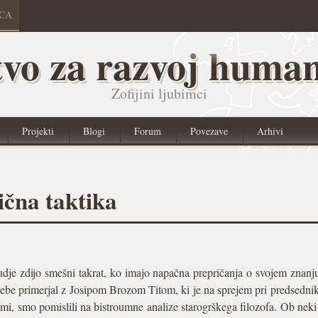
ICA
vo za razvoj human
Zofijini ljubimci
Projekti
Blogi
Forum
Povezave
Arhivi
ična taktika
dje zdijo smešni takrat, ko imajo napačna prepričanja o svojem znanju
 sebe primerjal z Josipom Brozom Titom, ki je na sprejem pri predsednik
ami, smo pomislili na bistroumne analize starogrškega filozofa. Ob neki d