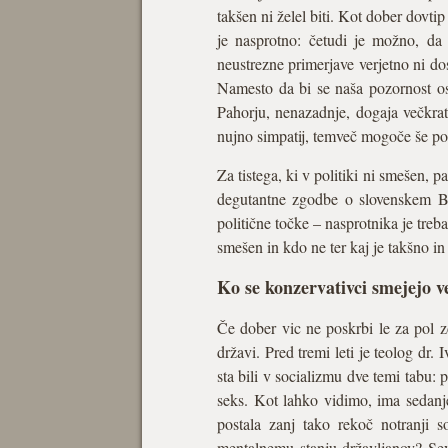
takšen ni želel biti. Kot dober dovt
je nasprotno: četudi je možno, da
neustrezne primerjave verjetno ni d
Namesto da bi se naša pozornost osr
Pahorju, nenazadnje, dogaja večkra
nujno simpatij, temveč mogoče še po
Za tistega, ki v politiki ni smešen, pa
degutantne zgodbe o slovenskem Bor
politične točke – nasprotnika je treb
smešen in kdo ne ter kaj je takšno in 
Ko se konzervativci smejejo v
Če dober vic ne poskrbi le za pol zd
državi. Pred tremi leti je teolog dr
sta bili v socializmu dve temi tabu: p
seks. Kot lahko vidimo, ima sedanje
postala zanj tako rekoč notranji 
mentalnemu stanju državljanov? Sev