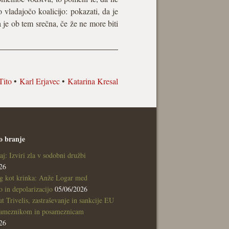
 vladajočo koalicijo: pokazati, da je
a je ob tem srečna, če že ne more biti
Tito
•
Karl Erjavec
•
Katarina Kresal
o branje
aj: Izviri zla v sodobni družbi
26
g kot krinka: Anže Logar med
 in depolarizacijo
05/06/2026
tut Trivelis, zastraševanje in sankcije EU
sameznikom in posameznicam
26