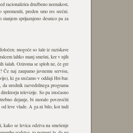
led racionalizira družbeno neenakost,
o spremeniti, preden smo res srečni.
m stanjem sprijaznjeno desnico pa za
določen; mogoče so šale iz raziskave
eralcem lahko manj smešni, ker v njih
nih šalah. Oziroma se sploh ne, če gre
iji? Če naj zaupamo javnemu servisu,
avijo), ki ga srečamo v oddaji Hri-bar.
p, da urednik razvedrilnega programa
 direktorju televizije. So pa istočasno
otrebno dejanje, bi moralo povzročiti
 od leve vlade. A ga ni bilo, kot tudi
i, kako se levica odziva na smešenje
omembe vodstva, to pomeni le, da ne