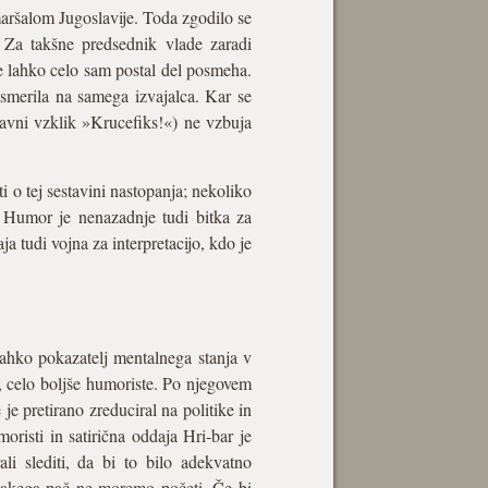
maršalom Jugoslavije. Toda zgodilo se
 Za takšne predsednik vlade zaradi
e lahko celo sam postal del posmeha.
usmerila na samega izvajalca. Kar se
avni vzklik »Krucefiks!«) ne vzbuja
ati o tej sestavini nastopanja; nekoliko
. Humor je nenazadnje tudi bitka za
a tudi vojna za interpretacijo, kdo je
 lahko pokazatelj mentalnega stanja v
e, celo boljše humoriste. Po njegovem
 je pretirano zreduciral na politike in
risti in satirična oddaja Hri-bar je
i slediti, da bi to bilo adekvatno
 takega pač ne moremo početi. Če bi