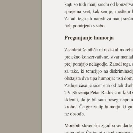
kajti so tudi manj srečni od konzerv
sprejema svet, kakršen je, medtem k
Zaradi tega jih naredi za manj sreč
bolj pomirjeno s sabo.
Preganjanje humorja
Zaenkrat še nihče ni raziskal moreb
pretežno konzervativne, stvar mental
prej porajajo nelagodje. Zaradi tega 
za take, ki temeljijo na diskrimina
obstajata dva tipa humorja: tisti doma
Zadnje čase je sicer ena od teh dve
TV Slovenija Petar Radović ni kršil sv
sklenili, da je bil sam poseg nepotr
krohot. Če gre za tip humorja, ki ga 
ne obsodb.
Morebiti slovenska zgodba vendarle 
same sebe. Če javni zavod sprejme 