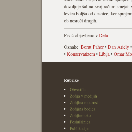
dovoljuje šal na svoj račun: smejati
levica boljša od desnice, ker sprejem
ob nesreči drugih.
Prvič objavljeno v
Delu
Oznake:
Borut Pahor
•
Dan Ariely
•
Konservatizem
•
Libija
•
Omar Moa
Rubrike
Obvestila
Zofija v medijih
Zofijina modrost
Zofijina bodica
Zofijino oko
Poslušalnica
Publikacije