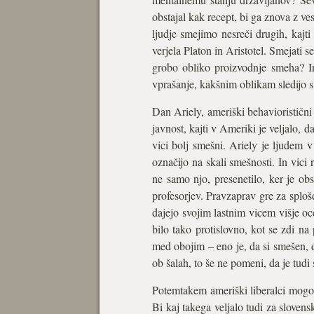
obstajal kak recept, bi ga znova z v
ljudje smejimo nesreči drugih, kajt
verjela Platon in Aristotel. Smejati s
grobo obliko proizvodnje smeha? In
vprašanje, kakšnim oblikam sledijo slo
Dan Ariely, ameriški behavioristični
javnost, kajti v Ameriki je veljalo, 
vici bolj smešni. Ariely je ljudem v
označijo na skali smešnosti. In vici 
ne samo njo, presenetilo, ker je obs
profesorjev. Pravzaprav gre za sploše
dajejo svojim lastnim vicem višje oc
bilo tako protislovno, kot se zdi n
med obojim – eno je, da si smešen, 
ob šalah, to še ne pomeni, da je tudi
Potemtakem ameriški liberalci mogoč
Bi kaj takega veljalo tudi za slovens