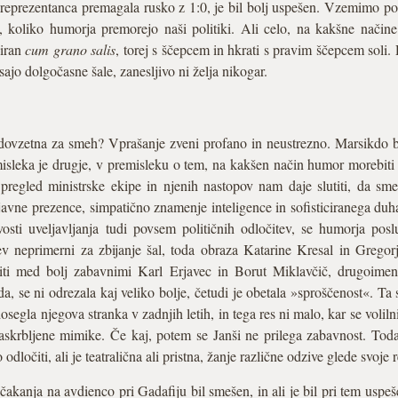
a reprezentanca premagala rusko z 1:0, je bil bolj uspešen. Vzemimo po
koliko humorja premorejo naši politiki. Ali celo, na kakšne načine j
viran
cum grano salis
, torej s ščepcem in hkrati s pravim ščepcem soli.
sajo dolgočasne šale, zanesljivo ni želja nikogar.
a dovzetna za smeh? Vprašanje zveni profano in neustrezno. Marsikdo b
misleka je drugje, v premisleku o tem, na kakšen način humor morebiti 
egled ministrske ekipe in njenih nastopov nam daje slutiti, da sm
 javne prezence, simpatično znamenje inteligence in sofisticiranega du
ljivosti uveljavljanja tudi povsem političnih odločitev, se humorja pos
ev neprimerni za zbijanje šal, toda obraza Katarine Kresal in Gregor
 biti med bolj zabavnimi Karl Erjavec in Borut Miklavčič, drugoimen
, se ni odrezala kaj veliko bolje, četudi je obetala »sproščenost«. Ta 
osegla njegova stranka v zadnjih letih, in tega res ni malo, kar se voliln
 zaskrbljene mimike. Če kaj, potem se Janši ne prilega zabavnost. Tod
ločiti, ali je teatralična ali pristna, žanje različne odzive glede svoje r
čakanja na avdienco pri Gadafiju bil smešen, in ali je bil pri tem usp