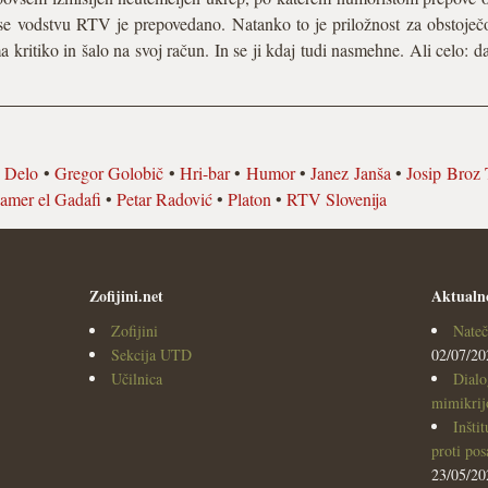
 se vodstvu RTV je prepovedano. Natanko to je priložnost za obstoječo
a kritiko in šalo na svoj račun. In se ji kdaj tudi nasmehne. Ali celo: d
•
Delo
•
Gregor Golobič
•
Hri-bar
•
Humor
•
Janez Janša
•
Josip Broz 
mer el Gadafi
•
Petar Radović
•
Platon
•
RTV Slovenija
Zofijini.net
Aktualn
Zofijini
Nateč
Sekcija UTD
02/07/20
Učilnica
Dialo
mimikrijo
Inšti
proti po
23/05/20