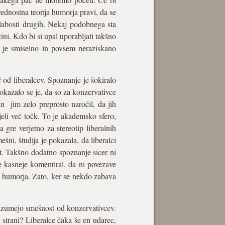
ednostna teorija humorja pravi, da se
slabosti drugih. Nekaj podobnega sta
čini. Kdo bi si upal uporabljati takšno
, je smiselno in povsem neraziskano
 od liberalcev. Spoznanje je šokiralo
pokazalo se je, da so za konzervativce
in jim zelo preprosto naročil, da jih
ejeli več točk. To je akademsko sfero,
 gre verjetno za stereotip liberalnih
šni, študija je pokazala, da liberalci
st. Takšno dodatno spoznanje sicer ni
e kasneje komentiral, da ni povezave
e humorja. Zato, ker se nekdo zabava
razumejo smešnost od konzervativcev.
i strani? Liberalce čaka še en udarec,