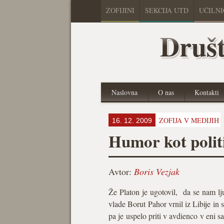
ZOFIJINI
SEKCIJA UTD
UČILN
Društ
Naslovna
O nas
Kontakti
ZOFIJA V MEDIJIH
16. 12. 2009
Humor kot polit
Avtor:
Boris Vezjak
Že Platon je ugotovil, da se nam lju
vlade Borut Pahor vrnil iz Libije in
pa je uspelo priti v avdienco v eni s