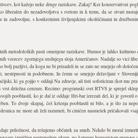
ativcev, kot kažejo neke druge raziskave. Zakaj? Ker konzervativni pog
o liberalen do nezadovoljstva s svetom in k temu, da se stvari moraj
ne in zadovoljne, s konkretnimi življenjskimi okoliščinami in družbeni
itnih metodoloških pasti omenjene raziskave. Humor je lahko kulturno 
nih vzorcev zgornjega srednjega sloja Američanov. Nadalje so vici lib
so bolj pazljivi, da koga ne bi prizadeli in se zato ne smejejo ob določe
ciji, nestrpnosti in podobnem. In čemu se smejejo državljani v Sloven
čijski, ki ga gojijo v oddaji Na zdravje, ali tisti sofisticiran (kot mu pr
h vrst deležna cenzure. Recimo: programski svet RTVS je sprejel skle
ojih pooblastil, ko je dal iz oddaje Hri-bar izrezati del, ki je govoril o
eben. To dvoje skupaj, češ kršenja pooblastil ni bilo, a je šlo za nep
desnica ne more ali želi razumeti, bi ciničen nasmešek pričakovali vsaj
daje priložnost, da rešujemo občutek za smeh. Nekdo bi moral izmerit
povsem izmišljen neutemeljen ukrep, po katerem humoristom prepove 