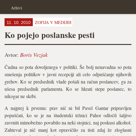
Arhivi
ZOFIJA V MEDIJIH
11. 10. 2010
Ko pojejo poslanske pesti
Avtor:
Boris Vezjak
Čudna so pota dovoljenega v politiki. Še bolj nenavadna so pota
smešenja politikov v javni recepciji ali celo odpuščanje njihovih
grehov. Ko se predsednik vlade pošali na račun poslancev, ga za
ušesa predsednik parlamenta. Ko se hkrati stepe poslanec, to
nikogar ne skrbi.
A najprej k prvemu: prav nič ni bil Pavel Gantar pripravljen
popuščati, ko se je na študentski tržnici Pahor odločil šaljivo
zavrniti mimobežno povabilo na neki stojnici, naj poskusi alkohol.
Zahteval je nič manj kot opravičilo za tisti zdaj že zloglasni