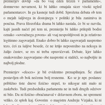
premierjev dovtip »da bo vsaj eden trezen v parlamentu«,
domnevno nevarnost, ki bi lahko omajala sicer visoki ugled
parlamentarcev. In ga kasneje tudi dobil. Sprožena debata ob tem
o mejah šaljivega in dostojnega v politiki je bila zanimiva in
poučna. Prava filozofska drama bi lahko nastala, če bi se razvila,
kajti jasnih načel pri tem ni, premierju bi lahko prilepili bodisi
oznako »sovražnega govora« ali vsaj nespoštljivosti in ju relativno
legitimno zagovarjali. Enako dobro bi lahko zagovarjali nasprotno
tezo, češ za šaljive besede, če ne letijo neposredno na nekoga in
žalijo čustev, se res ni treba opravičevati. Debate, kjer lahko
enakovredno zagovarjamo obe nasprotni si stališči, so najboljše in
najbolj plodne.
Premierjev »eksces« je bil evidentno prenapihnjen. Še zlasti
postavljen ob bok nečemu bolj resnemu. Ko se je npr. poslanec
približno tiste dneve fizično stepel, to nikogar niti malo ni
zaskrbelo. Tudi predsednika parlamenta ne in tudi drugih odzivov
ni bilo. Da ni fizično obračunaval v državnem zboru, ne spremeni
veliko, če sploh kaj. Govorim o magistru Andreju Vizjaku, ki ni