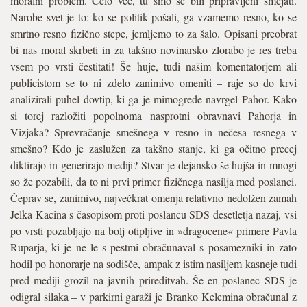
moralni problem. Celo več, tu smo se bili pripravljeni smejati.
Narobe svet je to: ko se politik pošali, ga vzamemo resno, ko se
smrtno resno fizično stepe, jemljemo to za šalo. Opisani preobrat
bi nas moral skrbeti in za takšno novinarsko zlorabo je res treba
vsem po vrsti čestitati! Še huje, tudi našim komentatorjem ali
publicistom se to ni zdelo zanimivo omeniti – raje so do krvi
analizirali puhel dovtip, ki ga je mimogrede navrgel Pahor. Kako
si torej razložiti popolnoma nasprotni obravnavi Pahorja in
Vizjaka? Sprevračanje smešnega v resno in nečesa resnega v
smešno? Kdo je zaslužen za takšno stanje, ki ga očitno precej
diktirajo in generirajo mediji? Stvar je dejansko še hujša in mnogi
so že pozabili, da to ni prvi primer fizičnega nasilja med poslanci.
Čeprav se, zanimivo, največkrat omenja relativno nedolžen zamah
Jelka Kacina s časopisom proti poslancu SDS desetletja nazaj, vsi
po vrsti pozabljajo na bolj otipljive in »dragocene« primere Pavla
Ruparja, ki je ne le s pestmi obračunaval s posamezniki in zato
hodil po honorarje na sodišče, ampak z istim nasiljem kasneje tudi
pred mediji grozil na javnih prireditvah. Še en poslanec SDS je
odigral silaka – v parkirni garaži je Branko Kelemina obračunal z