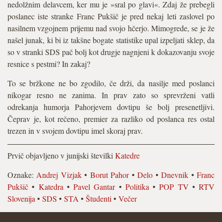
nedolžnim delavcem, ker mu je »sral po glavi«. Zdaj že prebegli
poslanec iste stranke Franc Pukšič je pred nekaj leti zaslovel po
nasilnem vzgojnem prijemu nad svojo hčerjo. Mimogrede, se je že
našel junak, ki bi iz takšne bogate statistike upal izpeljati sklep, da
so v stranki SDS pač bolj kot drugje nagnjeni k dokazovanju svoje
resnice s pestmi? In zakaj?
To se bržkone ne bo zgodilo, če drži, da nasilje med poslanci
nikogar resno ne zanima. In prav zato so sprevrženi vatli
odrekanja humorja Pahorjevem dovtipu še bolj presenetljivi.
Čeprav je, kot rečeno, premier za razliko od poslanca res ostal
trezen in v svojem dovtipu imel skoraj prav.
Prvič objavljeno v junijski številki
Katedre
Oznake:
Andrej Vizjak
•
Borut Pahor
•
Delo
•
Dnevnik
•
Franc
Pukšič
•
Katedra
•
Pavel Gantar
•
Politika
•
POP TV
•
RTV
Slovenija
•
SDS
•
STA
•
Študenti
•
Večer