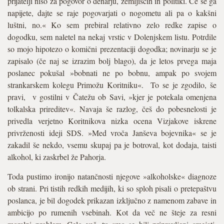
prijatelji niso za pogovor o denarju, zemljiščih in politiki. Če se ga
napijete, dajte se raje pogovarjati o nogometu ali pa o kakšni
luštni, no.« Ko sem prebiral relativno zelo redke zapise o
dogodku, sem naletel na nekaj vrstic v Dolenjskem listu. Potrdile
so mojo hipotezo o komični prezentaciji dogodka; novinarju se je
zapisalo (če naj se izrazim bolj blago), da je letos prvega maja
poslanec pokušal »bobnati ne po bobnu, ampak po svojem
strankarskem kolegu Primožu Koritniku«. To se je zgodilo, še
pravi, v gostilni v Čatežu ob Savi, »kjer je potekala omenjena
tolkalska prireditev«. Navaja še razlog, češ do pobesnelosti je
privedla verjetno Koritnikova nizka ocena Vizjakove iskrene
privrženosti ideji SDS. »Med vroča Janševa bojevnika« se je
zakadil še nekdo, vsemu skupaj pa je botroval, kot dodaja, taisti
alkohol, ki zaskrbel že Pahorja.
Toda pustimo ironijo natančnosti njegove »alkoholske« diagnoze
ob strani. Pri tistih redkih medijih, ki so sploh pisali o pretepaštvu
poslanca, je bil dogodek prikazan izključno z namenom zabave in
ambicijo po rumenih vsebinah. Kot da več ne šteje za resni