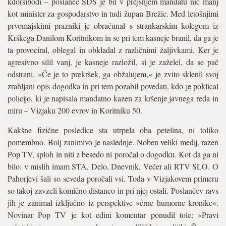
kdorsibodi – poslanec SDS je bil v prejšnjem mandatu nič manj
kot minister za gospodarstvo in tudi župan Brežic. Med letošnjimi
prvomajskimi prazniki je obračunal s strankarskim kolegom iz
Krškega Danilom Koritnikom in se pri tem kasneje branil, da ga je
ta provociral, oblegal in obkladal z različnimi žaljivkami. Ker je
agresivno silil vanj, je kasneje razložil, si je zaželel, da se pač
odstrani. »Če je to prekršek, ga obžalujem,« je zvito sklenil svoj
zrahljani opis dogodka in pri tem pozabil povedati, kdo je poklical
policijo, ki je napisala mandatno kazen za kršenje javnega reda in
miru – Vizjaku 200 evrov in Koritniku 50.
Kakšne fizične posledice sta utrpela oba petelina, ni toliko
pomembno. Bolj zanimivo je naslednje. Noben veliki medij, razen
Pop TV, sploh in niti z besedo ni poročal o dogodku. Kot da ga ni
bilo: v mislih imam STA, Delo, Dnevnik, Večer ali RTV SLO. O
Pahorjevi šali so seveda poročali vsi. Toda v Vizjakovem primeru
so takoj zavzeli komično distanco in pri njej ostali. Poslančev ravs
jih je zanimal izključno iz perspektive »črne humorne kronike«.
Novinar Pop TV je kot edini komentar ponudil tole: »Pravi