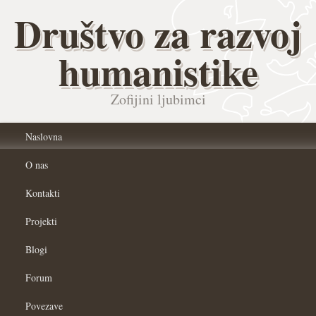
Društvo za razvoj
humanistike
Zofijini ljubimci
Naslovna
O nas
Kontakti
Projekti
Blogi
Forum
Povezave