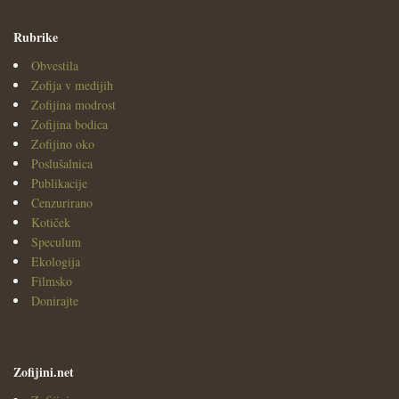
Rubrike
Obvestila
Zofija v medijih
Zofijina modrost
Zofijina bodica
Zofijino oko
Poslušalnica
Publikacije
Cenzurirano
Kotiček
Speculum
Ekologija
Filmsko
Donirajte
Zofijini.net