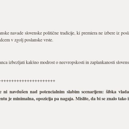
nske navade slovenske politične tradicije, ki premiera ne izbere iz posl
dcem v zgolj poslanske vrste.
vanca izbezljati kakšno modrost o neevropskosti in zaplankanosti slove
++++++++++++++++++++++
 ni navdušen nad potencialnim slabim scenarijem: šibka vlada, k
entu je minimalna, opozicija pa nagaja. Mislite, da bi se znalo tak