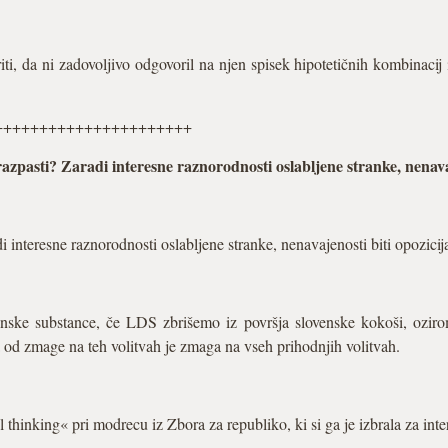
ti, da ni zadovoljivo odgovoril na njen spisek hipotetičnih kombinacij i
++++++++++++++++++++++
zpasti? Zaradi interesne raznorodnosti oslabljene stranke, nenavaje
 interesne raznorodnosti oslabljene stranke, nenavajenosti biti opozicij
venske substance, če LDS zbrišemo iz površja slovenske kokoši, oziro
a od zmage na teh volitvah je zmaga na vseh prihodnjih volitvah.
l thinking« pri modrecu iz Zbora za republiko, ki si ga je izbrala za inte