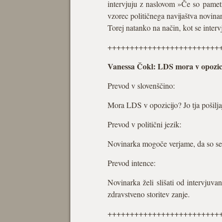
intervjuju z naslovom »Če so pamet
vzorec političnega navijaštva novinark
Torej natanko na način, kot se inter
+++++++++++++++++++++++++
Vanessa Čokl: LDS mora v opozicijo
Prevod v slovenščino:
Mora LDS v opozicijo? Jo tja pošiljaj
Prevod v politični jezik:
Novinarka mogoče verjame, da so se v
Prevod intence:
Novinarka želi slišati od intervjuv
zdravstveno storitev zanje.
+++++++++++++++++++++++++