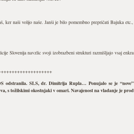
ker naši volijo naše. Janši je bilo pomembno prepričati Bajuka etc., d
ije Slovenija navzlic svoji izobrazbeni strukturi razmišljajo vsaj enkrat 
++++++++++++++++++++
 odstranila. SLS, dr. Dimitrija Rupla… Ponujalo se je “nove”
va, s tožilskimi okostnjaki v omari. Navajenost na vladanje je pro