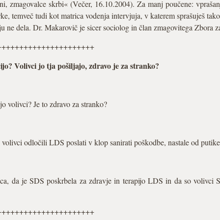
ni, zmagovalce skrbi« (Večer, 16.10.2004). Za manj poučene: vprašan
e, temveč tudi kot matrica vodenja intervjuja, v katerem sprašuješ tako, da
vju ne dela. Dr. Makarovič je sicer sociolog in član zmagovitega Zbora z
++++++++++++++++++++++
? Volivci jo tja pošiljajo, zdravo je za stranko?
o volivci? Je to zdravo za stranko?
olivci odločili LDS poslati v klop sanirati poškodbe, nastale od putike
anca, da je SDS poskrbela za zdravje in terapijo LDS in da so volivci 
++++++++++++++++++++++