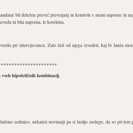
andatar bil deležen preveč preverjanj in kontrole s strani naporne in n
eveda ni bila naporna, le korektna.
erila pri intervjuvancu. Zato želi od njega izvedeti, kaj bi Janša moral
++++++++++++++++++++++
 vseh hipotetičnih kombinacij.
zasluženo sedmico, nekateri novinarji pa si lastijo zasluge, da so pri t