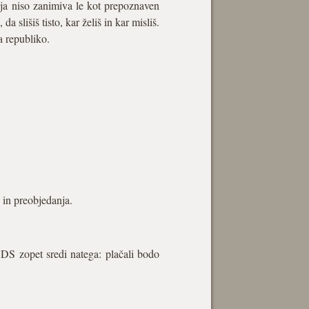
ja niso zanimiva le kot prepoznaven
 slišiš tisto, kar želiš in kar misliš.
a republiko.
 in preobjedanja.
SDS zopet sredi natega: plačali bodo