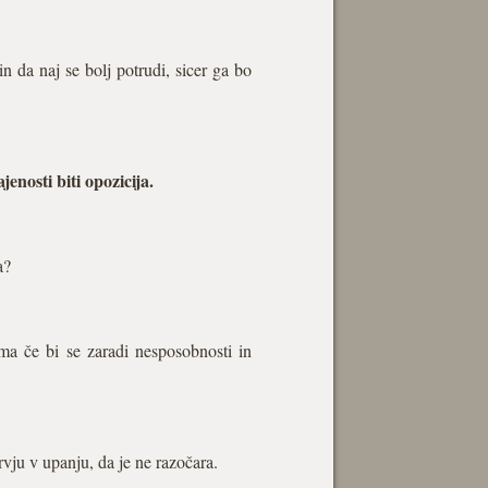
n da naj se bolj potrudi, sicer ga bo
nosti biti opozicija.
a?
ma če bi se zaradi nesposobnosti in
rvju v upanju, da je ne razočara.