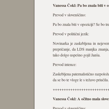
Vanessa Čokl: Pa bo znala biti v op
Prevod v slovenščino:
Pa bo znala biti v opoziciji? Se bo tr
Prevod v politični jezik:
Novinarka je zaskrbljena in nejever
prepričanje, da LDS manjka znanja, d
tako dolgo uspešno gojil Janša.
Prevod intence:
Zaskrbljena paternalistično razpolože
da se bo te vloge le s težavo priučila.
+++++++++++++++++++++++++
Vanessa Čokl: A očitno mala slove
Prevod v slovenščino: