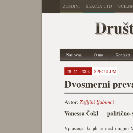
ZOFIJINI
SEKCIJA UTD
UČILN
Društ
Naslovna
O nas
Kontakti
SPECULUM
28. 11. 2004
Dvosmerni preva
Avtor:
Zofijini ljubimci
Vanessa Čokl — politično-
Vprašanja, ki jih je med drugim 