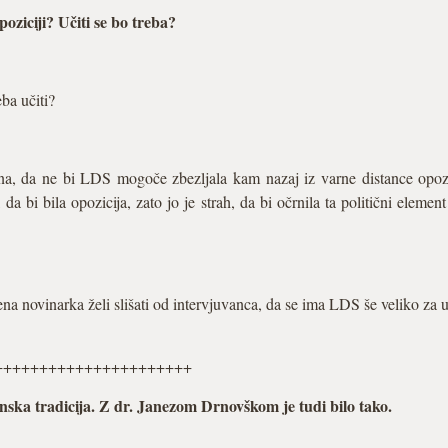
oziciji? Učiti se bo treba?
eba učiti?
na, da ne bi LDS mogoče zbezljala kam nazaj iz varne distance opozi
a bi bila opozicija, zato jo je strah, da bi očrnila ta politični elemen
na novinarka želi slišati od intervjuvanca, da se ima LDS še veliko za u
++++++++++++++++++++++
nska tradicija. Z dr. Janezom Drnovškom je tudi bilo tako.