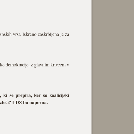
anskih vrst. Iskreno zaskrbljena je za
nske demokracije, z glavnim krivcem v
i se prepira, ker so koalicijski
o izteči? LDS bo naporna.