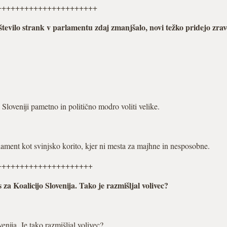
++++++++++++++++++++++
tevilo strank v parlamentu zdaj zmanjšalo, novi težko pridejo zrav
Sloveniji pametno in politično modro voliti velike.
rlament kot svinjsko korito, kjer ni mesta za majhne in nesposobne.
+++++++++++++++++++++
za Koalicijo Slovenija. Tako je razmišljal volivec?
enija. Je tako razmišljal volivec?