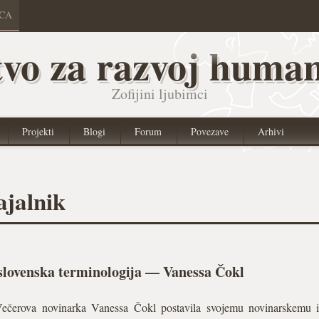
ICA
vo za razvoj human
Zofijini ljubimci
Projekti
Blogi
Forum
Povezave
Arhivi
jalnik
slovenska terminologija — Vanessa Čokl
Večerova novinarka Vanessa Čokl postavila svojemu novinarskemu i