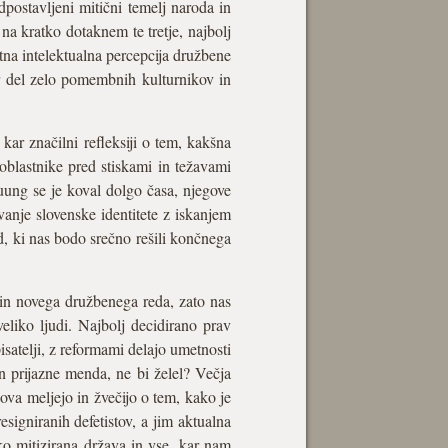
edpostavljeni mitični temelj naroda in
na kratko dotaknem te tretje, najbolj
tna intelektualna percepcija družbene
er del zelo pomembnih kulturnikov in
kar značilni refleksiji o tem, kakšna
 oblastnike pred stiskami in težavami
uung se je koval dolgo časa, njegove
anje slovenske identitete z iskanjem
d, ki nas bodo srečno rešili končnega
e in novega družbenega reda, zato nas
veliko ljudi. Najbolj decidirano prav
pisatelji, z reformami delajo umetnosti
n prijazne menda, ne bi želel? Večja
ova meljejo in žvečijo o tem, kako je
esigniranih defetistov, a jim aktualna
ko mitizirana država in vse, kar nam