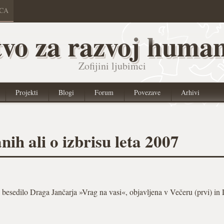
ICA
vo za razvoj human
Zofijini ljubimci
Projekti
Blogi
Forum
Povezave
Arhivi
nih ali o izbrisu leta 2007
a besedilo Draga Jančarja »Vrag na vasi«, objavljena v Večeru (prvi) in 