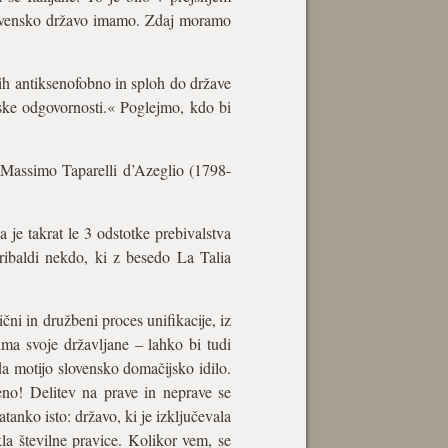
lovensko državo imamo. Zdaj moramo
h antiksenofobno in sploh do države
anske odgovornosti.« Poglejmo, kdo bi
je Massimo Taparelli d’Azeglio (1798-
 je takrat le 3 odstotke prebivalstva
Garibaldi nekdo, ki z besedo La Talia
ični in družbeni proces unifikacije, iz
ima svoje državljane – lahko bi tudi
da motijo slovensko domačijsko idilo.
eno! Delitev na prave in neprave se
atanko isto: državo, ki je izključevala
ekla številne pravice. Kolikor vem, se