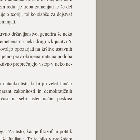
em redu, je treba zamenjati le še del
ejo teoriji, toliko slabše za dejstva!
eminjati.
okrvno državljanstvo, generira še neka
emeljena na neki drugi izključitvi Y
ovolijo opozarjati na kršitve ustavnih
verjetno prav okrnjena mitična podoba
nktivno preprečujejo vstop v neko ne-
natanko tisti, ki bi jih želel Jančar
garant zakonitosti in demokratičnih
 času na sebi lasten način: poskusi
. Za tisto, kar je filozof in politik
 še Italijane. To je bilo v prejšnjem