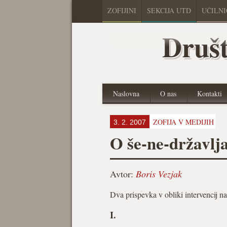
ZOFIJINI
SEKCIJA UTD
UČILN
Društ
Naslovna
O nas
Kontakti
ZOFIJA V MEDIJIH
3. 2. 2007
O še-ne-državlja
Avtor:
Boris Vezjak
Dva prispevka v obliki intervencij n
I.