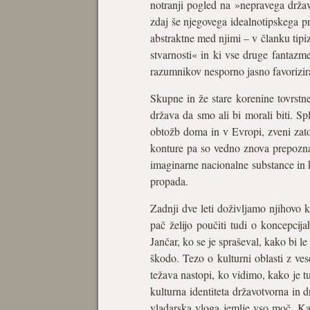
notranji pogled na »nepravega državlj
zdaj še njegovega idealnotipskega pr
abstraktne med njimi – v članku tipi
stvarnosti« in ki vse druge fantazm
razumnikov nesporno jasno favorizir
Skupne in že stare korenine tovrstne
država da smo ali bi morali biti. Sp
obtožb doma in v Evropi, zveni zato
konture pa so vedno znova prepoznav
imaginarne nacionalne substance in k
propada.
Zadnji dve leti doživljamo njihovo k
pač želijo poučiti tudi o koncepcija
Jančar, ko se je spraševal, kako bi le
škodo. Tezo o kulturni oblasti z ve
težava nastopi, ko vidimo, kako je t
kulturna identiteta državotvorna in d
vladarska vloga jemlje vso moč. Kar