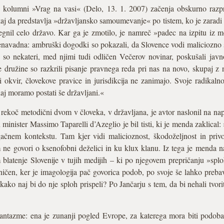
ti kolumni »Vrag na vasi« (Delo, 13. 1. 2007) začenja obskurno razpr
kaj da predstavlja »državljansko samoumevanje« po tistem, ko je zarad
egnil celo državo. Kar ga je zmotilo, je namreč »padec na izpitu iz m
nenavadna: ambruški dogodki so pokazali, da Slovence vodi maliciozno 
 so nekateri, med njimi tudi odličen Večerov novinar, poskušali jav
družine so razkrili pisanje pravnega reda pri nas na novo, skupaj z
 okvir, človekove pravice in jurisdikcija ne zanimajo. Svoje radikaln
j moramo postati še državljani.«
rekoč metodični dvom v človeka, v državljana, je avtor naslonil na na
 minister Massimo Taparelli d’Azeglio je bil tisti, ki je menda zaklical
ugačnem kontekstu. Tam kjer vidi malicioznost, škodoželjnost in privo
ne govori o ksenofobni deželici in ku klux klanu. Iz tega je menda n
 blatenje Slovenije v tujih medijih – ki po njegovem prepričanju »spl
sničen, ker je imagologija pač govorica podob, po svoje še lahko preb
ako naj bi do nje sploh prispeli? Po Jančarju s tem, da bi nehali tvori
fantazme: ena je zunanji pogled Evrope, za katerega mora biti podob