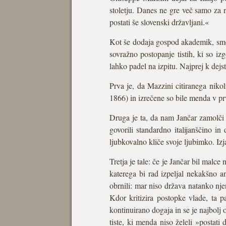
stoletju. Danes ne gre več samo z
postati še slovenski državljani.«
Kot še dodaja gospod akademik, smo
sovražno postopanje tistih, ki so iz
lahko padel na izpitu. Najprej k dejs
Prva je, da Mazzini citiranega nikol
1866) in izrečene so bile menda v p
Druga je ta, da nam Jančar zamolči k
govorili standardno italijanščino in
ljubkovalno kliče svoje ljubimko. I
Tretja je tale: če je Jančar bil malce
katerega bi rad izpeljal nekakšno a
obrnili: mar niso država natanko nje
Kdor kritizira postopke vlade, ta 
kontinuirano dogaja in se je najbolj o
tiste, ki menda niso želeli »postati 