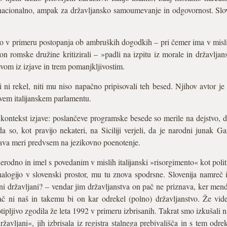
a nacionalno, ampak za državljansko samoumevanje in odgovornost. S
 v primeru postopanja ob ambruških dogodkih – pri čemer ima v misli
gon romske družine kritizirali – »padli na izpitu iz morale in državlj
tvom iz izjave in trem pomanjkljivostim.
i ni rekel, niti mu niso napačno pripisovali teh besed. Njihov avtor 
rvem italijanskem parlamentu.
ontekst izjave: poslančeve programske besede so merile na dejstvo, da
 da so, kot pravijo nekateri, na Siciliji verjeli, da je narodni junak 
zjava meri predvsem na jezikovno poenotenje.
 nerodno in imel s povedanim v mislih italijanski »risorgimento« kot polit
nalogijo v slovenski prostor, mu tu znova spodrsne. Slovenija namreč 
ni državljani? – vendar jim državljanstva on pač ne priznava, ker men
pač ni naš in takemu bi on kar odrekel (polno) državljanstvo. Že vid
tipljivo zgodila že leta 1992 v primeru izbrisanih. Takrat smo izkušali n
državljani«, jih izbrisala iz registra stalnega prebivališča in s tem odr