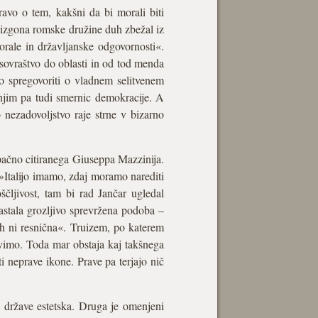
avo o tem, kakšni da bi morali biti
i izgona romske družine duh zbežal iz
orale in državljanske odgovornosti«.
sovraštvo do oblasti in od tod menda
no spregovoriti o vladnem selitvenem
 njim pa tudi smernic demokracije. A
o nezadovoljstvo raje strne v bizarno
pačno citiranega Giuseppa Mazzinija.
: »Italijo imamo, zdaj moramo narediti
ščljivost, tam bi rad Jančar ugledal
astala grozljivo sprevržena podoba –
oh ni resnična«. Truizem, po katerem
avimo. Toda mar obstaja kaj takšnega
ti neprave ikone. Prave pa terjajo nič
a države estetska. Druga je omenjeni