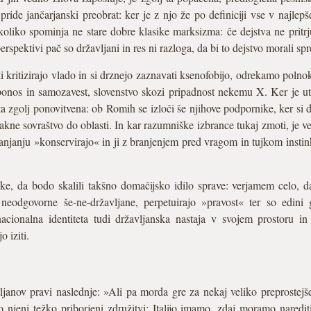
pride jančarjanski preobrat: ker je z njo že po definiciji vse v najlepš
koliko spominja ne stare dobre klasike marksizma: če dejstva ne pritrjuj
erspektivi pač so državljani in res ni razloga, da bi to dejstvo morali spr
 ki kritizirajo vlado in si drznejo zaznavati ksenofobijo, odrekamo poln
ponos in samozavest, slovenstvo skozi pripadnost nekemu X. Ker je ut
a zgolj ponovitvena: ob Romih se izloči še njihove podpornike, ker si d
takne sovraštvo do oblasti. In kar razumniške izbrance tukaj zmoti, je 
ranjanju »konservirajo« in ji z branjenjem pred vragom in tujkom insti
e, da bodo skalili takšno domačijsko idilo sprave: verjamem celo, da 
t neodgovorne še-ne-državljane, perpetuirajo »pravost« ter so edini 
acionalna identiteta tudi državljanska nastaja v svojem prostoru in
 iziti.
janov pravi naslednje: »Ali pa morda gre za nekaj veliko preprostejšega
 njeni težko priborjeni združitvi: Italijo imamo, zdaj moramo narediti