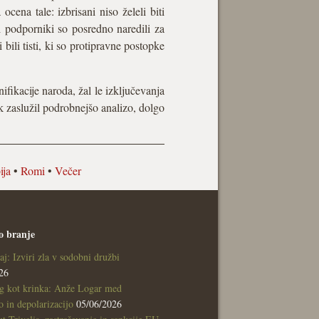
cena tale: izbrisani niso želeli biti
vi podporniki so posredno naredili za
li tisti, ki so protipravne postopke
ifikacije naroda, žal le izključevanja
ek zaslužil podrobnejšo analizo, dolgo
ija
•
Romi
•
Večer
o branje
aj: Izviri zla v sodobni družbi
26
g kot krinka: Anže Logar med
 in depolarizacijo
05/06/2026