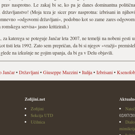
, prav nasprotno. Le zakaj bi se, ko pa je danes dominantna politična o
a državljanstvo! (Moja teza je sicer prav nasprotna: izbrisani in njiho
mnevno »odgovorni državljani«, podobno kot so zame zares odgovorni bi
romskega servisa« jasno kritizirali.)
s, za katerega se poteguje Jančar leta 2007, ne temelji na nobeni gesti un
t tisti leta 1992. Zato sem prepričan, da bi si njegov »vražji« premisl
A glede na izkušnje ne gojim upanja, da bi ga v Delu objavili.
 Jančar
•
Državljani
•
Giuseppe Mazzini
•
Italija
•
Izbrisani
•
Ksenofob
Zofijini.net
Aktualn
Zofijini
Nateč
Sekcija UTD
02/07/20
Učilnica
Dialo
mimikrijo