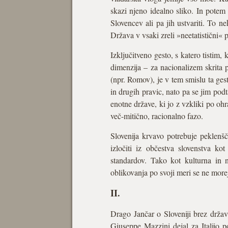
skazi njeno idealno sliko. In potem 
Slovencev ali pa jih ustvariti. To ne
Država v vsaki zreli »neetatistični« p
Izključitveno gesto, s katero tistim,
dimenzija – za nacionalizem skrita 
(npr. Romov), je v tem smislu ta gest
in drugih pravic, nato pa se jim pod
enotne države, ki jo z vzkliki po oh
več-mitično, racionalno fazo.
Slovenija krvavo potrebuje peklenščk
izločiti iz občestva slovenstva ko
standardov. Tako kot kulturna in n
oblikovanja po svoji meri se ne morejo
II.
Drago Jančar o Sloveniji brez državl
Giuseppe Mazzini dejal za Italijo po