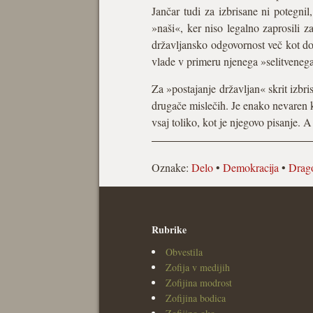
Jančar tudi za izbrisane ni potegnil
»naši«, ker niso legalno zaprosili z
državljansko odgovornost več kot do
vlade v primeru njenega »selitvenega 
Za »postajanje državljan« skrit izbri
drugače mislečih. Je enako nevaren ko
vsaj toliko, kot je njegovo pisanje. 
Oznake:
Delo
•
Demokracija
•
Drago
Rubrike
Obvestila
Zofija v medijih
Zofijina modrost
Zofijina bodica