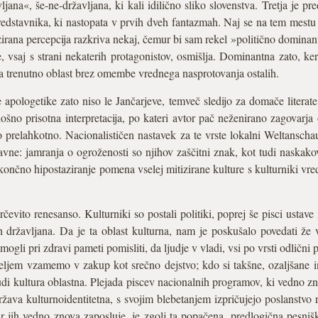
ana«, še-ne-državljana, ki kali idilično sliko slovenstva. Tretja je pr
edstavnika, ki nastopata v prvih dveh fantazmah. Naj se na tem mestu 
zirana percepcija razkriva nekaj, čemur bi sam rekel »politično dominan
e, vsaj s strani nekaterih protagonistov, osmišlja. Dominantna zato, k
a trenutno oblast brez omembe vrednega nasprotovanja ostalih.
 apologetike zato niso le Jančarjeve, temveč sledijo za domače literate 
lošno prisotna interpretacija, po kateri avtor pač neženirano zagovarja
 prelahkotno. Nacionalističen nastavek za te vrste lokalni Weltanscha
ne: jamranja o ogroženosti so njihov zaščitni znak, kot tudi naskakov
ončno hipostaziranje pomena vselej mitizirane kulture s kulturniki vre
rčevito renesanso. Kulturniki so postali politiki, poprej še pisci ustav
h državljana. Da je ta oblast kulturna, nam je poskušalo povedati že 
 mogli pri zdravi pameti pomisliti, da ljudje v vladi, vsi po vrsti odlični 
seljem vzamemo v zakup kot srečno dejstvo; kdo si takšne, ozaljšane i
udi kultura oblastna. Plejada piscev nacionalnih programov, ki vedno zn
ržava kulturnoidentitetna, s svojim blebetanjem izpričujejo poslanstvo r
 jih vedno znova zaposluje, je zgolj ta popačena, predlogična pesniš