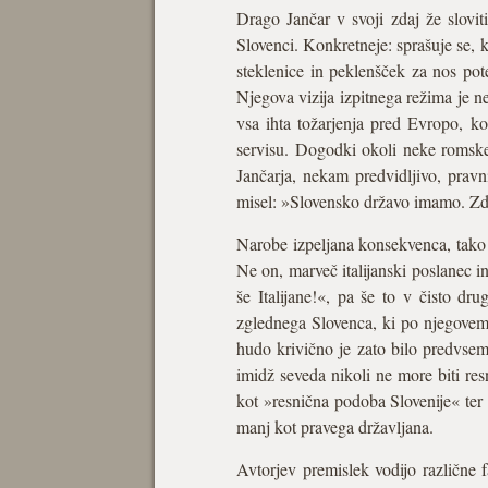
Drago Jančar v svoji zdaj že slovi
Slovenci. Konkretneje: sprašuje se, 
steklenice in peklenšček za nos pot
Njegova vizija izpitnega režima je 
vsa ihta tožarjenja pred Evropo, ko
servisu. Dogodki okoli neke romske 
Jančarja, nekam predvidljivo, pravni
misel: »Slovensko državo imamo. Zda
Narobe izpeljana konsekvenca, tako 
Ne on, marveč italijanski poslanec in
še Italijane!«, pa še to v čisto dr
zglednega Slovenca, ki po njegovem 
hudo krivično je zato bilo predvsem
imidž seveda nikoli ne more biti re
kot »resnična podoba Slovenije« ter k
manj kot pravega državljana.
Avtorjev premislek vodijo različne 